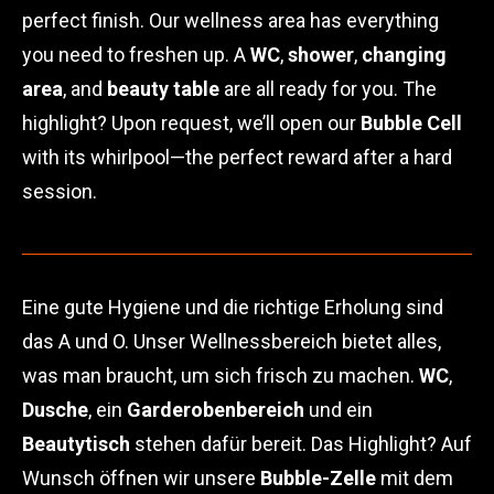
perfect finish. Our wellness area has everything
you need to freshen up. A
WC
,
shower
,
changing
area
, and
beauty table
are all ready for you. The
highlight? Upon request, we’ll open our
Bubble Cell
with its whirlpool—the perfect reward after a hard
session.
Eine gute Hygiene und die richtige Erholung sind
das A und O. Unser Wellnessbereich bietet alles,
was man braucht, um sich frisch zu machen.
WC
,
Dusche
, ein
Garderobenbereich
und ein
Beautytisch
stehen dafür bereit. Das Highlight? Auf
Wunsch öffnen wir unsere
Bubble-Zelle
mit dem